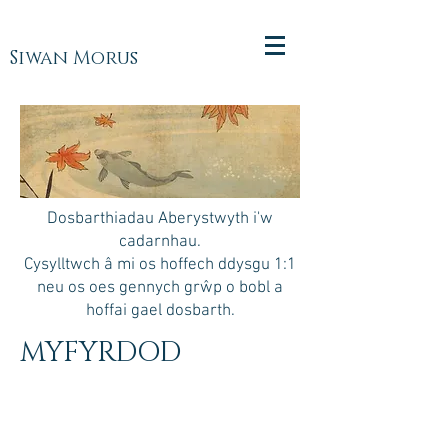
Siwan Morus
Dosbarthiadau Aberystwyth i'w
cadarnhau.
Cysylltwch â mi os hoffech ddysgu 1:1
neu os oes gennych grŵp o bobl a
hoffai gael dosbarth.
MYFYRDOD